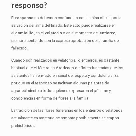
responso?
El
responso
no debemos confundirlo con la misa oficial por la
salvación del alma del finado. Este acto puede realizarse en
el
domicilio ,
en el
velatorio
o en el momento del
entierro
,
siempre contando con la expresa aprobación de la familia del
fallecido.
Cuando son realizados en velatorios, o entierros, es bastante
habitual que el féretro esté rodeado de flores funerarias que los
asistentes han enviado en señal de respeto y condolencia. Es
por que en el responso se incluyan algunas palabras de
agradecimiento a todos quienes expresaron el pésame y
condolencias en forma de
flores
a la familia.
La tradición de las flores funerarias en los entierros o velatorios
actualmente en tanatorio se remonta posiblemente a tiempos
prehistóricos.