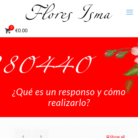
0
€0.00
¿Qué es un responso y cómo
realizarlo?
Show all