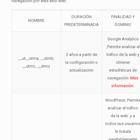
navegación por este sitio web:
DURACIÓN
FINALIDAD Y
NOMBRE
PREDETERMINADA
DOMINIO
Google Analytics
,Permite analizar el
2 años a partir de
tráfico de la web y
__ut__utma, __utmb,
la configuración o
obtener
__utmc, __utmz
actualización
estadísticas de
navegación.
Más
información
.
WordPress: Permit
analizar el tráfico
de la web y a
todos sus usuario
le instala
inevitablemente