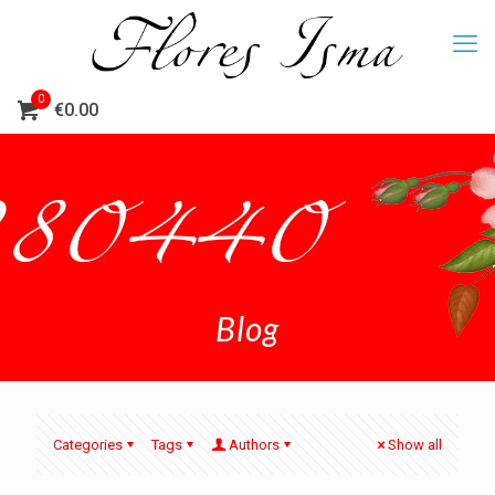
0
€0.00
Blog
Categories
Tags
Authors
Show all