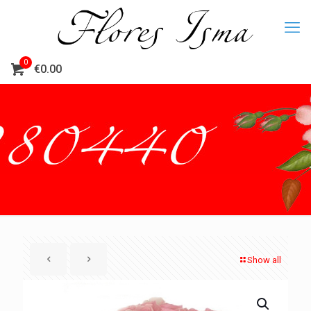
0
€0.00
Show all