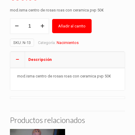
mod.isma centro de rosas roas con ceramica pvp 50€
Nacimientos-
Añadir al carrito
13
Alternative:
cantidad
SKU:
N-13
Categoría:
Nacimientos
Descripción
mod.isma centro de rosas roas con ceramica pvp 50€
Productos relacionados