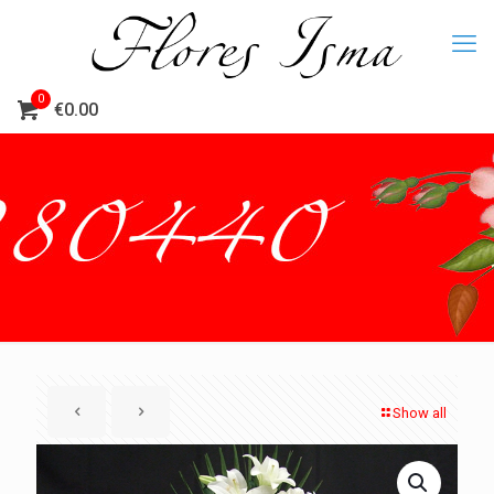
0
€0.00
Show all