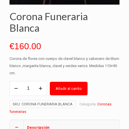
Corona Funeraria
Blanca
€
160.00
Corona de flores con cuerpo de clavel blanco y cabecero de lilium
blanco ,margarita blanca, clavel y verdes varios. Medidas 110×90
cm.
Corona
Añadir al carrito
Funeraria
Alternative:
Blanca
SKU:
CORONA FUNERARIA BLANCA
Categoría:
Coronas
cantidad
funerarias
Descripción