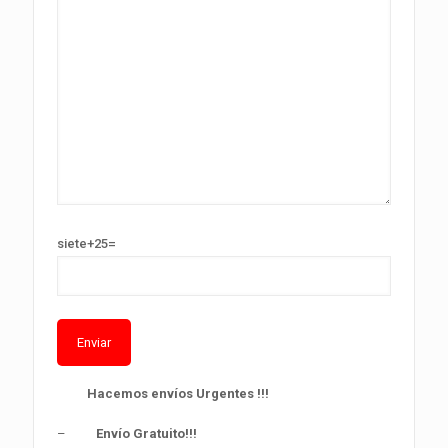
siete+25=
Alternative:
Hacemos envíos Urgentes !!!
–
Envío Gratuito!!!