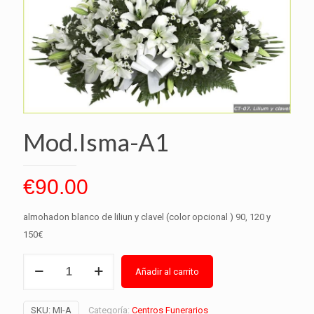
Mod.Isma-A1
€
90.00
almohadon blanco de liliun y clavel (color opcional ) 90, 120 y
150€
Mod.Isma-
Añadir al carrito
A1
Alternative:
cantidad
SKU:
MI-A
Categoría:
Centros Funerarios