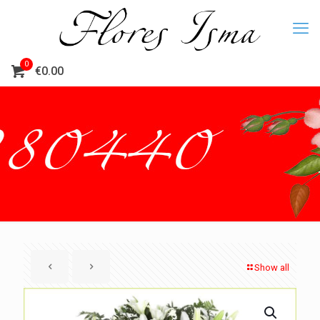
0
€0.00
Show all