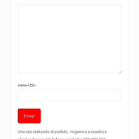
siete+25=
Alternative:
Una vez realizado el pedido, rogamos a nuestros