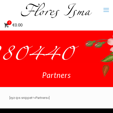
0
€0.00
Partners
[xyz-ips snippet=»Partners»]