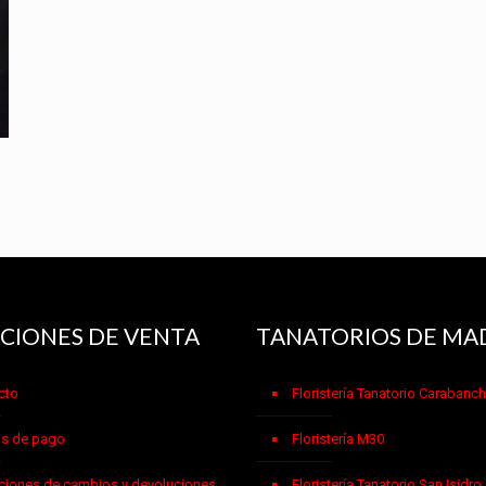
CIONES DE VENTA
TANATORIOS DE MA
cto
Floristería Tanatorio Carabanch
s de pago
Floristería M30
ciones de cambios y devoluciones
Floristería Tanatorio San Isidro