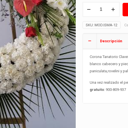
Corona
Tanatorio
Alternative:
Clavel
SKU:
MOD.ISMA-12
Ca
Blanco
cantidad
Descripción
Corona Tanatorio Clave
blanco cabecero y piece
paniculata,rovelini y p
Una vez realizado el p
gratuito
: 900-809-937