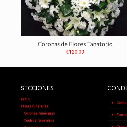
Coronas de Flores Tanatorio
€
120.00
SECCIONES
CONDI
Inicio
Conta
Flores funerarias
Coronas funerarias
Forma
Centros funerarios
Condi