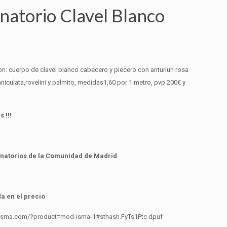
natorio Clavel Blanco
n: cuerpo de clavel blanco cabecero y piecero con anturiun rosa
paniculata,rovelini y palmito, medidas1,60 por 1 metro, pvp 200€ y
 !!!
tanatorios de la Comunidad de Madrid
a en el precio
resisma.com/?product=mod-isma-1#sthash.FyTs1Ptc.dpuf