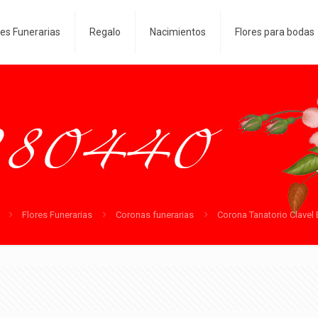
res Funerarias
Regalo
Nacimientos
Flores para bodas
Flores Funerarias
Coronas funerarias
Corona Tanatorio Clavel