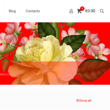
0
€0.00
Blog
Contacto
 Blanco
Show all