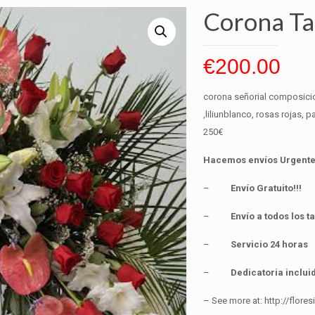
Corona Ta
€
200.00
corona señorial composicio
,liliunblanco, rosas rojas, 
250€
Hacemos envíos Urgentes
–
Envío Gratuito!!!
–
Envío a todos los 
–
Servicio 24 horas
–
Dedicatoria incluid
– See more at: http://flo