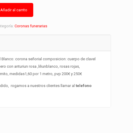
Añadir al carrito
tegoría:
Coronas funerarias
l Blanco: corona señorial composicion: cuerpo de clavel
ro con anturiun rosa ,liliunblanco, rosas rojas,
almito, medidas1,60 por 1 metro, pvp 200€ y 250€
edido, rogamos a nuestros clientes llamar al
telefono