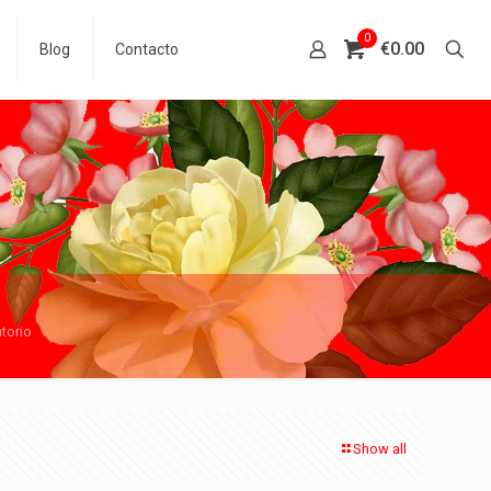
0
€0.00
Blog
Contacto
torio
Show all