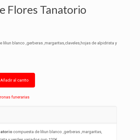
e Flores Tanatorio
liliun blanco ,gerberas ,margaritas,claveles,hojas de alpidrista y
Añadir al carrito
ronas funerarias
atorio
compuesta de liliun blanco ,gerberas ,margaritas,
rista y verdes variados pvp 120€