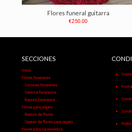
Flores funeral guitarra
€
250.00
SECCIONES
CONDI
Inicio
Conta
Flores funerarias
Coronas funerarias
Forma
Centros funerarios
Condi
Ramos funerarios
Flores para regalo
Condi
Ramos de flores
Cestas de flores para regalo
Políti
Flores para nacimientos