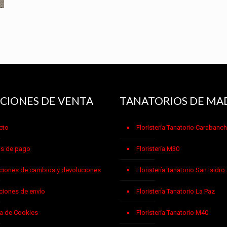
CIONES DE VENTA
TANATORIOS DE MA
cto
Floristería Tanatorio Carabanch
s de pago
Floristería M30
ciones de cambios y devoluciones
Floristería Tanatorio San Isidro
ciones de envío
Floristería Tanatorio La Paz
ca de Cookies
Floristería Tanatorio M40