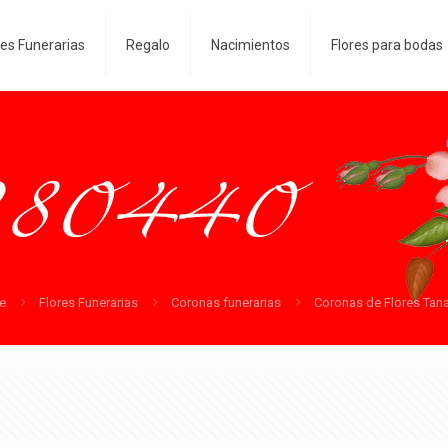
res Funerarias
Regalo
Nacimientos
Flores para bodas
e
Flores Funerarias
Coronas funerarias
Coronas de Flores Tana